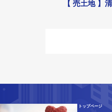
【 売土地 
トップページ